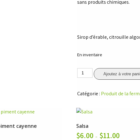
sans produits chimiques.
Sirop d’érable, citrouille alg
En inventaire
quantité
Ajoutez à votre pani
de
Guimauve
Catégorie :
Produit de la fer
a
l'érable
piment cayenne
Salsa
$
6.00
$
11.00
Plage
–