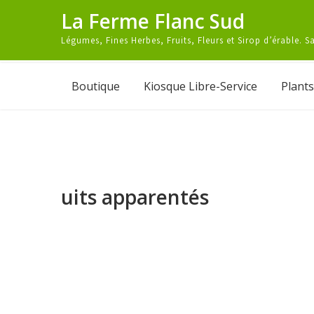
Skip
La Ferme Flanc Sud
to
Légumes, Fines Herbes, Fruits, Fleurs et Sirop d’érable. 
content
Boutique
Kiosque Libre-Service
Plants
uits apparentés